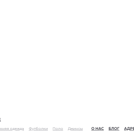
Е
хняя одежда
Футболки
Поло
Джинсы
О НАС
БЛОГ
АДР