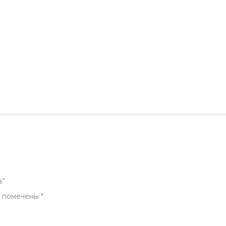
а”
я помечены
*