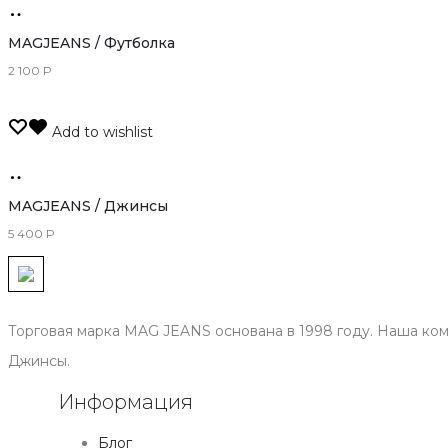
Подробнее
MAGJEANS / Футболка
2 100
Р
Add to wishlist
Только
оффлайн
MAGJEANS / Джинсы
5 400
Р
Торговая марка MAG JEANS основана в 1998 году. Наша ко
Джинсы.
Информация
Блог