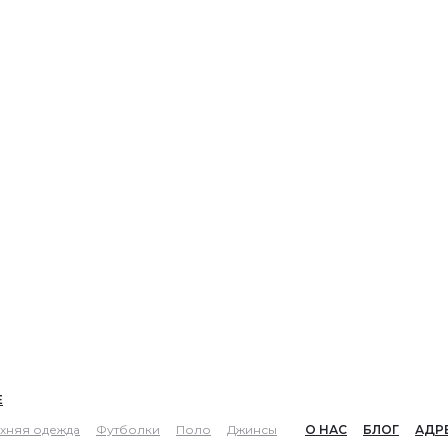
Е
хняя одежда
Футболки
Поло
Джинсы
О НАС
БЛОГ
АДР