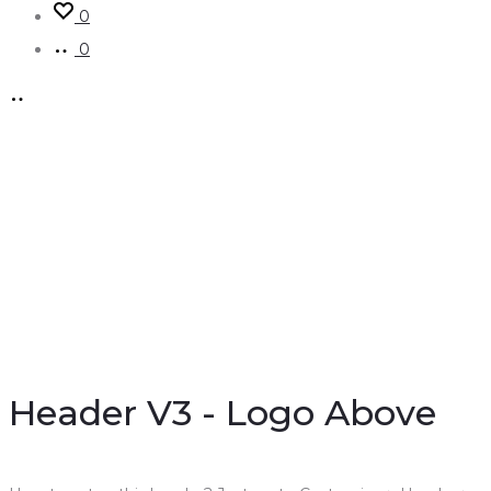
0
0
Header V3
Главная
Headers
Header V3
Header V3 - Logo Above